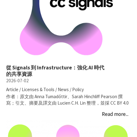
..
-
Hin
了解
寫
構
文由
C
下一
整
流
希望
4
知
作在
權
20
會層
& 
Ne
與
（
en
Ima
題我
文
），
Tap
的意
Si
從 Signals 到 Infrastructure：強化 AI 時代
W+。
au
旨在
一
..
的共享資源
CC
Sol
取
明 
」，由
Rea
2026-07-02
在你
Co
s
Li
代轉
的
Article / Licenses & Tools / News / Policy
的
 平台
4.
C
是什
讓
作者：原文由 Anna Tumadóttir、Sarah Hinchliff Pearson 撰
0
息
G
如何
否
寫；引文、摘要及譯文由 Lucien C.H. Lin 整理，並採 CC BY 4.0
告釋
展
意
號配
外
發布。分類：授權與工具（Licenses & Tools）、政策
經
您好
Read more...
查
現這
兼
（Policy） 摘要與引文： 承接〈CC Signals 最新進展〉一文，
化為
C
治理
治
20
本篇進一步說明 Creative Commons 在 AI 時代的下一步規劃：
像，
域
ls
協
除了讓創作者表達作品是否願意供 AI 使用之外，更希望建立一
Ne
於
從 
用的
（d
套兼顧公共利益與資料治理的新基礎架構，協助資料治理者