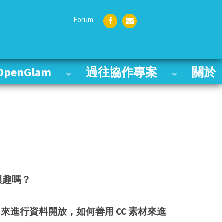
Forum
Face
Emai
boo
l
k
OpenGlam
OpenGlam
過往協作專案
過往協作專案
關於
關於
興趣嗎？
 來進行資料開放，如何善用 CC 素材來進