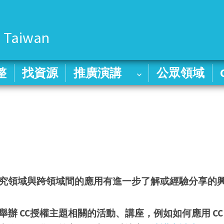
 Taiwan
整
整
找資源
找資源
推廣演講
推廣演講
公眾領域
公眾領域
、研究領域與跨領域間的應用有進一步了解或經驗分享的
舉辦 CC授權主題相關的活動、講座，例如如何應用 CC