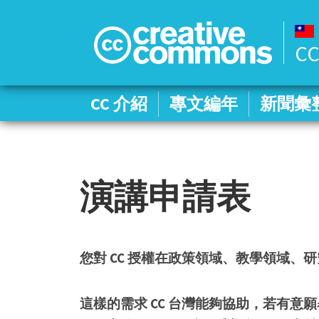
CC
CC 介紹
CC 介紹
專文編年
專文編年
新聞彙
新聞彙
演講申請表
您對 CC 授權在政策領域、教學領域
這樣的需求 CC 台灣能夠協助，若有意願