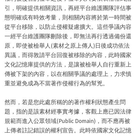
引，明確提供相關資訊，再經平台維護團隊評估事
態明確或有時效考量，則相關內容將於第一時間被
從平台移除，以防止侵權疑慮擴大。這些爭議內容
一經平台維護團隊刪除後，即無法再行透過備份還
原，即使被檢舉人(素材之原上傳人)日後成功依法
異議，而得敦請平台回復被移除的內容，此時國家
文化記憶庫提供的方法，是讓被檢舉人自行重新上
傳被下架的內容，以在相關爭議的處理上，力求慎
重並避免成為不當著作侵權行為的幫兇。
然而，若是您此處所稱的的著作權利狀態產生問
題，指的是該素材經事實考據，客觀上應已因法律
規範而進入公眾領域(Public Domain)，而不應再被
上傳者註記錯誤的權利宣告。此時依國家文化記憶