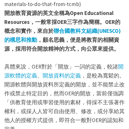
materials-to-do-that-from-tcmb)
開放教育資源的英文全稱為Open Educational
Resources，一般常採OER三字作為簡稱。OER的
概念和實作，來自於
聯合國教科文組織(UNESCO)
的構思和推動
，顧名思義，便是將教育的相關資
源，採用符合開放精神的方式，向公眾來提供。
具體來說，OER對於「開放」一詞的定義，較諸
開
源軟體的定義
、
開放資料的定義
，是較為寬鬆的。
開源軟體與開放資料所定義的開放，並不能禁止改
作或禁止特定目的，然而OER的開放，當前僅強調
「供教育使用或學習使用的素材，得採不主張著作
權利，或採人人皆可自由使用、修改，或分享給其
他人的授權方式提供，即符合一般對OER的認知和