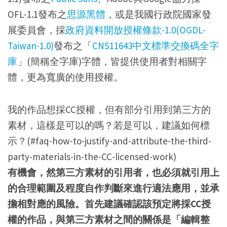
OFL-1.1發布之
思源黑體
，或是我國行政院國家發
展委員會，採
政府資料開放授權條款-1.0(OGDL-
Taiwan-1.0)
發布之「
CNS11643中文標準交換碼全字
庫
」(簡稱全字庫)字體，皆提供使用者對相關字
體，更為寬廣的使用授權。
我的作品想採CC授權，但有部分引用到第三方的
素材，這樣是可以的嗎？若是可以，建議如何標
示？(#faq-how-to-justify-and-attribute-the-third-
party-materials-in-the-CC-licensed-work)
有機會，然第三方素材的引用者，也必須就引用上
的合理範圍及程度自作判斷來進行適法應用，並承
擔相對應的風險。首先建議確認該預定將採CC授
權的作品，與第三方素材之間的關係是「編輯整