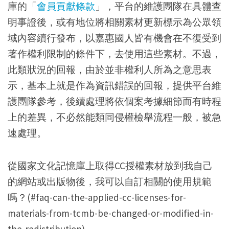
庫的「
會員貢獻條款
」，平台的維護團隊在具體查
明事證後，或有地位將相關素材更新標示為公眾領
域內容續行發布，以嘉惠國人皆有機會在不復受到
著作權利限制的條件下，去使用這些素材。不過，
此類狀況的回報，由於並非權利人所為之意思表
示，基本上就是作為資訊錯誤的回報，提供平台維
護團隊參考，後續處理將依個案考據細節而有時程
上的差異，不必然能類同侵權檢舉流程一般，被急
速處理。
從國家文化記憶庫上取得CC授權素材放到我自己
的網站或出版物後，我可以自訂相關的使用規範
嗎？(#faq-can-the-applied-cc-licenses-for-
materials-from-tcmb-be-changed-or-modified-in-
the-redistribution)