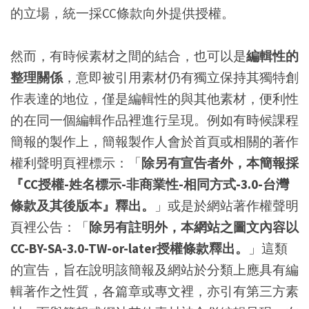
的立場，統一採CC條款向外提供授權。
然而，有時候素材之間的結合，也可以是
編輯性的
整理關係
，意即被引用素材仍有獨立保持其獨特創
作表達的地位，僅是編輯性的與其他素材，便利性
的在同一個編輯作品裡進行呈現。例如有時候課程
簡報的製作上，簡報製作人會於首頁或相關的著作
權利聲明頁裡標示：「
除另有宣告者外，本簡報採
『CC授權-姓名標示-非商業性-相同方式-3.0-台灣
條款及其後版本』釋出。
」或是於網站著作權聲明
頁裡公告：「
除另有註明外，本網站之圖文內容以
CC-BY-SA-3.0-TW-or-later授權條款釋出。
」這類
的宣告，旨在說明該簡報及網站於分類上應具有編
輯著作之性質，各篇章或專文裡，亦引有第三方素