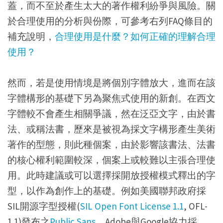
蓋，而不至於產生太大的著作權利紛爭與風險。關
於合理使用的分析與份際，可參考右列FAQ條目的
補充說明，
合理使用是什麼？如何正確的理解合理
使用？
然而，若是使用情境是將個別字體放大，進而在該
字體構形的基礎下另為聚焦式使用的新創。在西文
字體較不會產生相關爭議，然在泛亞文字，由於書
法、或稱法書，歷來是被視為採文字構形產生美術
著作的型態，則此種個案，由於影響該書法、法書
的核心權利範圍較深，個案上或較難以主張合理使
用。此時建議或可以選擇採開放授權模式釋出的字
型，以作為創作上的基礎。例如美國聯邦政府採
SIL開源字型授權(
SIL Open Font License 1.1
, OFL-
1.1)發布之
Public Sans
、Adobe與Google協力採