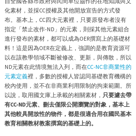
自全國各縣市政府與民間單位協作的在地知識與文
化素材，並採CC授權及其他開放宣告的方式發
布。基本上，CC四大元素裡，只要原發布者沒有
指定「禁止改作-ND」的元素，則採其他元素組合
進行發布的素材，都可以成為OER撰寫上的基礎材
料！這是因為OER在定義上，強調的是教育資源可
以在該教學領域不斷被修改、更新，與傳散，所以
ND元素在此情境無法入列，而在
CC-NC非商業性的
元素定義
裡，多數的授權人皆認同基礎教育機構的
校內使用，並不在非商業利用限制的拘束範圍。所
以說，取用國文庫上承載的相關素材，
只要濾去帶
有CC-ND元素、刪去僅限公開瀏覽的對象，基本上
其他較具開放性的物件，都是很適合用在國民基本
教育相關教材教案撰寫的基礎上的。