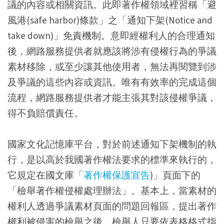
議的內容或相關資訊。此即著作權領域裡習稱「避
風港(safe harbor)條款」之「通知下架(Notice and
take down)」免責機制。意即經權利人的合理通知
後，網路服務提供者就應該將涉有侵權行為的爭議
素材移除，或至少讓其他使用者，無法再閱覽到涉
及爭議的這些內容或資訊。唯有有效率的完成這個
流程，網路服務提供者才能主張其對該侵權爭議，
得不負賠償責任。
國家文化記憶庫平台，對於前述通知下架機制的執
行，是以高於我國著作權法要求的標準來執行的，
它規定在國文庫「
著作權保護宣告
)」頁面下的
「檢舉著作權侵權處理辦法」。基本上，當素材的
權利人透過爭議素材頁面的問題回報區，提出著作
權利被侵害的檢舉之後，檢舉人只要依表格格式指