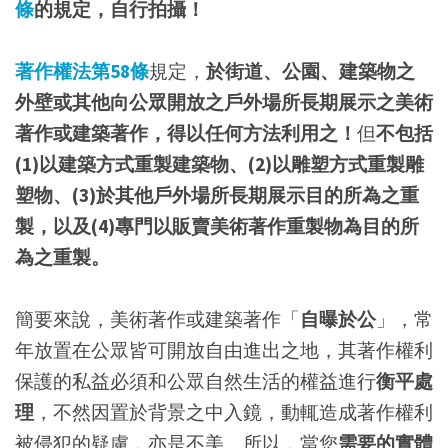
條
的規定，自行拍攝！
著作權法第58條
規定，
於街道、公園、建築物之
外壁或其他向公眾開放之戶外場所長期展示之美術
著作或建築著作，得以任何方法利用之！
但
不包括
(1)以建築方式重製建築物、(2)以雕塑方式重製雕
塑物、(3)於其他戶外場所長期展示目的所為之重
製，以及(4)專門以販賣美術著作重製物為目的所
為之重製。
簡要來說，美術著作或建築著作「
自曝於公
」，常
年放置在公眾皆可開放自由進出之地，其著作權利
保護的私益必須和公眾自然生活的權益進行
衡平處
理
，不然因置於背景之中入鏡，動輒造成著作權利
被侵犯的疑慮，亦是不美。所以，當您
需要的實體