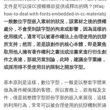
文件是可以採CC授權條款提供或釋出的嗎？(#faq-
how-to-deal-with-fonts-embedded-in-cc-materials)
一般數位字型嵌入素材的狀況，該素材之後的授權
處分，不會受到該字型的拘束或影響，因為這樣的
使用模式，通常可以被著作權法上合理使用的抗辯
所支持；然而，若是該創作的核心本體，即是聚焦
取用他人擁有著作權利之書法或法書來進行衍生創
作之表達，那就另當別論，此時，建議全字重繪，
或採用得不受使用目的限制之開放字型。
基本原則是這樣，數位字型，一般是以整套字體來
做為著作權保護的客體。所以實務上，若海報及文
件，僅是就整體字型部份字形的嵌入來展現，這樣
的利用行為，常常可以被合理使用的抗辯機制所涵