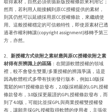
取得素材，自然必須依循新版授權條款來利用它；
然而，若利用人能接觸到原CC授權提供的素材，
則其仍然可以延續採用原CC授權條款，來繼續使
用。這般授權穩定的可信賴特性，即使原素材已透
過著作權利轉讓(copyright assignment)移轉予第三
方，亦然。
2、
新授權方式依附之素材應與原CC授權依附之素
材得有所辨識上的區隔
：在開源軟體授權的領域
裡，較不會發生雙重/多重授權的辨識爭議，這是
因為軟體程式多帶有技術發行版本，例如1.0版採
寬鬆的MIT授權條款發布，2.0版採稍嚴的LGPL授權
條款發布，3.0版採更嚴謹的GPL授權條款發布，而
到了4.0版，可能比並採GPL與商業授權雙授權發
布，讓願意採GPL授權取得軟體的使用者，主張依