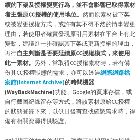
續的下架及授權變更行為，並不會影響已取得素材
者主張原CC授權的使用地位。
然而原素材被下架
或被變更授權方式，或許有其不得不然的情事變更
理由，若使用者確實發現原引用素材在平台上有此
變動，建議進一步確認其下架或更新授權的理由，
再行
自主判斷是否要延續原CC授權模式，來使用
此一素材。
另外，當取得CC授權素材時，若有備
份其CC授權狀態的需求，亦可以透過
網際網路檔
案館(Internet Archive)
的時間機器
(WayBackMachine)
功能、Google的頁庫存檔，或
自行截圖紀錄留存等方式，將該素材原始CC授權
的狀態登錄下來，以供日後有查找確認需求時，得
備有相關資源得供驗證。