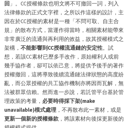
回
」。CC授權條款也明文將不可撤回一詞，列入
法律條款的正式文字裡，之所以作這樣的設計，主
因在於CC授權的素材是一種「不問可取、自主合
規」的散布方式，當運作得當時，相關素材能帶來
非常廣泛的流通與再利用的效益，故其授權模式之
架構，
不能影響到CC授權流通鏈的安定性
。試
想，若該CC素材已歷多手改作，原始權利人或前
幾手協作者，卻可以依己意，將提供予後手的著作
授權撤回，這將導致後續流通鏈法律狀態的高度紛
亂，而公眾授權的共工協作機制亦將因而瓦解，無
法被群眾信賴。然而進一步說，若託管平台基於管
理政策的考量，
必要時得採下架(make
unavailable)模式處理
，不再散布此一素材，或是
更新一個新的授權條款
，將該素材向後採更新後的
授權模式提供。