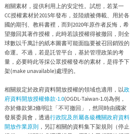
相關素材，提供利用上的安定性。試想，若某一
CC授權素材於2015年發布，並陸續被傳載、用於各
國的期刊、教科書裡，而到2020年原作者反悔，希
望撤回其著作授權，此時若該授權得被撤回，則全
球數以千萬計的紙本圖書可能面臨要被召回銷毀的
命運。不過，若是託管平台，基於管理政策的考
量，必要時此等採公眾授權發布的素材，是得予下
架(make unavailable)處理的。
相關規定於政府資料開放授權的領域也適用，以
政
府資料開放授權條款-1.0
(OGDL-Taiwan-1.0)為例，
亦於條款第2條明註「不可撤回」，然同時由國家
發展委員會，透過
行政院及所屬各級機關政府資料
開放作業原則
，另訂相關的資料集下架規則（停止