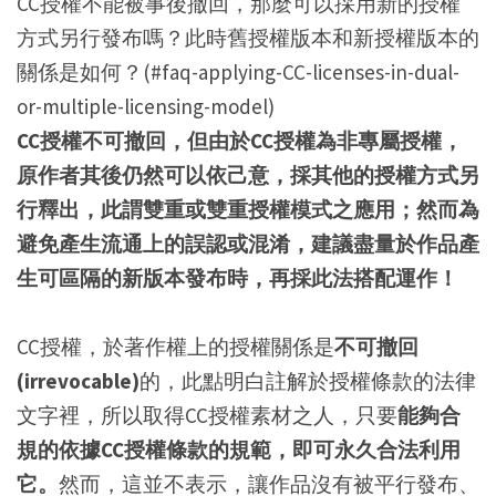
CC授權不能被事後撤回，那麼可以採用新的授權
方式另行發布嗎？此時舊授權版本和新授權版本的
關係是如何？(#faq-applying-CC-licenses-in-dual-
or-multiple-licensing-model)
CC授權不可撤回，但由於CC授權為非專屬授權，
原作者其後仍然可以依己意，採其他的授權方式另
行釋出，此謂雙重或雙重授權模式之應用；然而為
避免產生流通上的誤認或混淆，建議盡量於作品產
生可區隔的新版本發布時，再採此法搭配運作！
CC授權，於著作權上的授權關係是
不可撤回
(irrevocable)
的，此點明白註解於授權條款的法律
文字裡，所以取得CC授權素材之人，只要
能夠合
規的依據CC授權條款的規範，即可永久合法利用
它。
然而，這並不表示，讓作品沒有被平行發布、