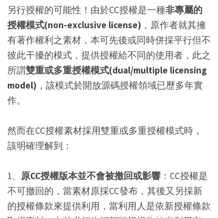
另行授權的可能性！由於CC授權是一種
非專屬的
授權模式(non-exclusive license)
，原作者就其擁
有著作權利之素材，本可先後或同時併採平行但不
彼此干擾的模式，提供授權給不同的使用者，此之
所謂
雙重或多重授權模式(dual/multiple licensing
model)
，該模式於開放源碼授權領域已歷多年實
作。
然而在CC授權素材採用雙重或多重授權模式時，
該明確理解到：
1、
原CC授權版本並不會被撤回或影響
：CC授權是
不可撤回的，當素材原採CC發布，其後又另採新
的授權條款來提供利用，當利用人是依新授權條款