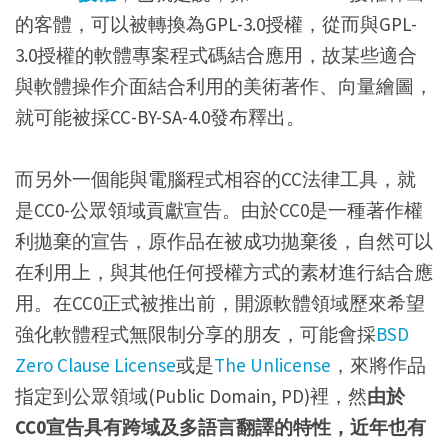
的客體，可以被轉換為GPL-3.0授權，從而與GPL-
3.0授權的軟體專案程式碼結合應用，故某些適合
與軟體操作介面結合利用的美術著作、向量繪圖，
就可能被採CC-BY-SA-4.0發布釋出。
而另外一個能與電腦程式相容的CC法律工具，就
是CC0-公眾領域貢獻宣告。由於CC0是一種著作權
利拋棄的宣告，原作品在被成功拋棄後，自然可以
在利用上，與其他任何授權方式的素材進行結合應
用。在CC0正式被推出前，開源軟體領域歷來希望
強化軟體程式無限制分享的朋友，可能會採
BSD
Zero Clause License
或是
The Unlicense
，來將作品
指定到公眾領域(Public Domain, PD)裡，然
由於
CC0宣告具有跨域及多語言翻譯的特性，近年也有