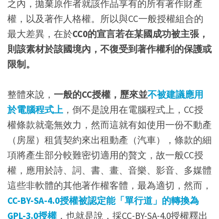
之內，拋棄原作者就該作品享有的所有著作財產
權，以及著作人格權。所以與CC一般授權組合的
最大差異，在於
CC0的宣言若在某國成功被主張，
則該素材於該國境內，不復受到著作權利的保護或
限制。
整體來說，
一般的CC授權，歷來並
不被建議應用
於電腦程式上
，倒不是說用在電腦程式上，CC授
權條款就毫無效力，然而這就有如使用一份不動產
（房屋）租賃契約來出租動產（汽車），條款的細
項將產生部分較難密切適用的贅文，故一般CC授
權，應用於詩、詞、書、畫、音樂、影音、多媒體
這些非軟體的其他著作權客體，最為適切，然而，
CC-BY-SA-4.0授權被認定能「單行道」的轉換為
GPL-3.0授權
，也就是說，採CC-BY-SA-4.0授權釋出