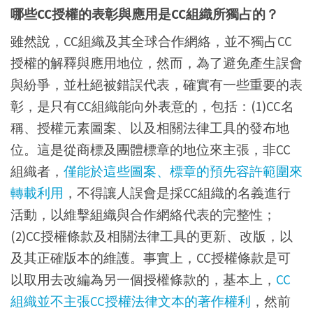
哪些CC授權的表彰與應用是CC組織所獨占的？
雖然說，CC組織及其全球合作網絡，並不獨占CC
授權的解釋與應用地位，然而，為了避免產生誤會
與紛爭，並杜絕被錯誤代表，確實有一些重要的表
彰，是只有CC組織能向外表意的，包括：(1)CC名
稱、授權元素圖案、以及相關法律工具的發布地
位。這是從商標及團體標章的地位來主張，非CC
組織者，
僅能於這些圖案、標章的預先容許範圍來
轉載利用
，不得讓人誤會是採CC組織的名義進行
活動，以維擊組織與合作網絡代表的完整性；
(2)CC授權條款及相關法律工具的更新、改版，以
及其正確版本的維護。事實上，CC授權條款是可
以取用去改編為另一個授權條款的，基本上，
CC
組織並不主張CC授權法律文本的著作權利
，然前