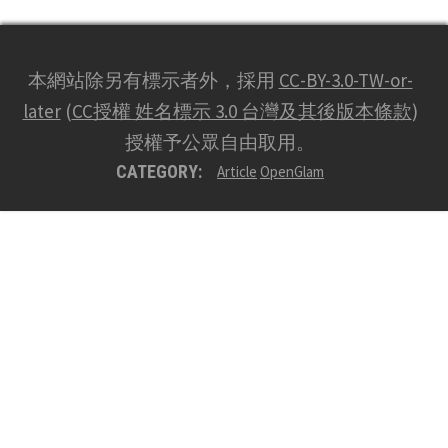
本網站除另有標示者外，採用
CC-BY-3.0-TW-or-
later
(
CC授權 姓名標示 3.0 台灣及其後版本條款
)
授權予公眾自由取用。
CATEGORY:
Article
OpenGlam