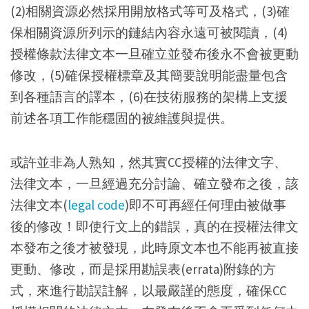
(2)相關資源必然採用開放格式等可及格式，(3)確
保相關資源所列示的鏈結內容永遠可被閱讀，(4)
授權條款法律文本一旦確立並發布後永不會被更動
修改，(5)確保授權標章及其簡要說明能盡量包含
到各種語言的譯本，(6)在技術服務的架構上支援
前述各項工作能穩固的被維護與提供。
或許並非為人熟知，然其實CC授權的法律文字、
法律文本，一旦經過充分討論、確立發布之後，該
法律文本(
legal code
)即不可再經任何理由被做事
後的修改！即使行文上的錯誤，真的在授權法律文
本發布之後才被發現，此時原文本也不能再被直接
更動、修改，而是採用勘誤表(errata)附錄的方
式，來進行勘誤註解，以最嚴謹的態度，確保CC