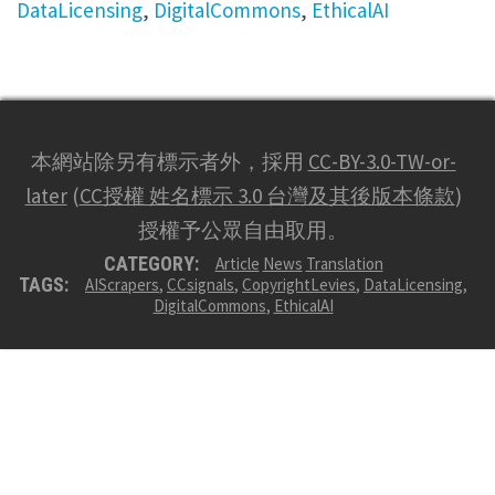
DataLicensing
,
DigitalCommons
,
EthicalAI
本網站除另有標示者外，採用
CC-BY-3.0-TW-or-
later
(
CC授權 姓名標示 3.0 台灣及其後版本條款
)
授權予公眾自由取用。
CATEGORY:
Article
News
Translation
TAGS:
AIScrapers
,
CCsignals
,
CopyrightLevies
,
DataLicensing
,
DigitalCommons
,
EthicalAI