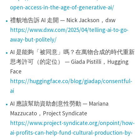
open-access-in-the-age-of-generative-ai/
禮貌地告訴 AI 走開 — Nick Jackson，dxw
https://www.dxw.com/2025/04/telling-ai-to-go-
away-but-politely/
AI 是能夠「被同意」嗎？在萬物合成的時代重新
思考許可（的定位） — Giada Pistilli，Hugging
Face
https://huggingface.co/blog/giadap/consentful-
ai
AI 應該幫助資助創意性勞動 — Mariana
Mazzucato，Project Syndicate
https://www.project-syndicate.org/onpoint/how-
ai-profits-can-help-fund-cultural-production-by-