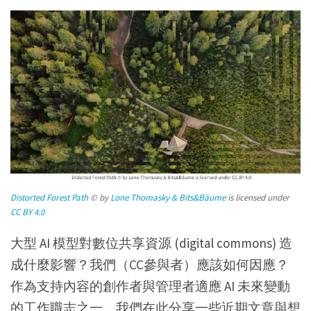
Distorted Forest Path
© by
Lone Thomasky & Bits&Bäume
is licensed under
CC BY 4.0
大型 AI 模型對數位共享資源 (digital commons) 造
成什麼影響？我們（CC參與者）應該如何因應？
作為支持內容的創作者與管理者適應 AI 未來變動
的工作職志之一，我們在此分享一些近期文章與想