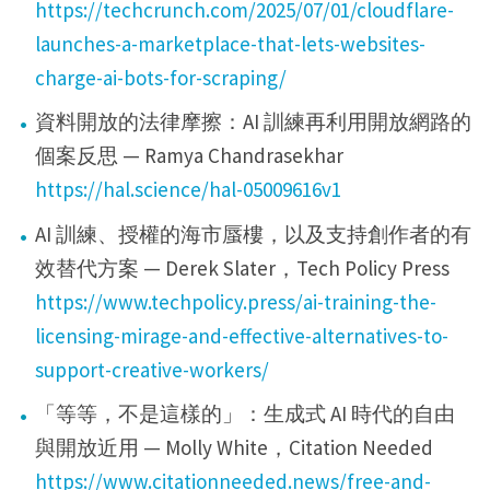
https://techcrunch.com/2025/07/01/cloudflare-
launches-a-marketplace-that-lets-websites-
charge-ai-bots-for-scraping/
資料開放的法律摩擦：AI 訓練再利用開放網路的
個案反思 — Ramya Chandrasekhar
https://hal.science/hal-05009616v1
AI 訓練、授權的海市蜃樓，以及支持創作者的有
效替代方案 — Derek Slater，Tech Policy Press
https://www.techpolicy.press/ai-training-the-
licensing-mirage-and-effective-alternatives-to-
support-creative-workers/
「等等，不是這樣的」：生成式 AI 時代的自由
與開放近用 — Molly White，Citation Needed
https://www.citationneeded.news/free-and-