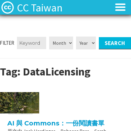
CC Taiwan
FILTER
Tag:
DataLicensing
AI 與 Commons：一份閱讀書單