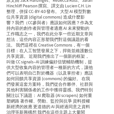
原文由 Jack Hardinges、Rebecca Ross、Sarah
Hinchliff Pearson 撰寫、譯文由 Lucien C.H. Lin
整理，併採 CC-BY-4.0 發布。 大型 AI 模型對數
位共享資源 (digital commons) 造成什麼影
響？我們（CC參與者）應該如何因應？作為支
持內容的創作者與管理者適應 AI 未來變動的
工作職志之一，我們在此分享一些近期文章與
想法，這些內容正形塑我們對這個議題的看
法。 我們這裡在 Creative Commons，有一個
目標：在人工智慧發展之下，捍衛並維護數位
共享資源。 近期我們推出了一個新的框架，
叫做 CC signals–AI 訓練偏好信號輔助機制，提
供大型收集內容的管理者一種新的方式，讓他
們可以表明自己對於機器（以及掌控者）應該
如何回饋共享資源 (commons) 的偏好。 在我
們發展這套方案時，我們從合作夥伴、社群與
其他利害關係者的工作中獲得靈感。我們特別
關注以下議題： AI 爬取器 (AI scrapers) 如何重
塑網路 著作權、勞動、監控與抗爭 資料授權
新經濟的效應 更道德的 AI 與經過同意之資料
治理等新興構想 我們在這些主題上大量閱