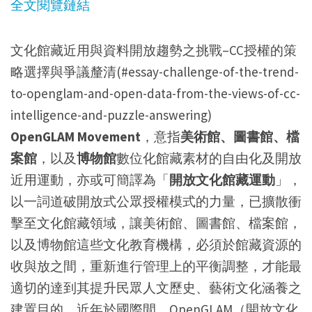
全文閱覽鏈結
文化館藏近用與資料開放趨勢之挑戰–CC授權的策
略選擇與爭議釐清(#essay-challenge-of-the-trend-
to-openglam-and-open-data-from-the-views-of-cc-
intelligence-and-puzzle-answering)
OpenGLAM Movement
，意指
美術館、圖書館、檔
案館
，以及
博物館
數位化館藏素材的自由化及開放
近用運動，亦或可簡譯為「
開放文化館藏運動
」，
以一詞道破開放式公眾授權模式的力量，已擴散衝
擊至文化館藏領域，讓美術館、圖書館、檔案館，
以及博物館這些文化教育機構，必須於館藏資源的
收與放之間，重新進行管理上的平衡調整，才能最
適切的達到其提升民眾人文歷史、藝術文化涵養之
建置目的。近年於國際間，OpenGLAM（開放文化