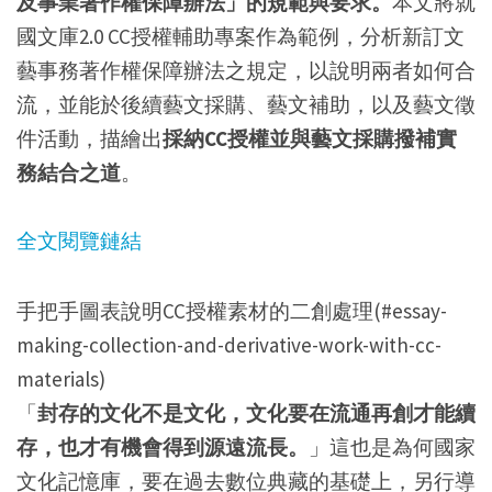
及事業著作權保障辦法」的規範與要求。
本文將就
國文庫2.0 CC授權輔助專案作為範例，分析新訂文
藝事務著作權保障辦法之規定，以說明兩者如何合
流，並能於後續藝文採購、藝文補助，以及藝文徵
件活動，描繪出
採納CC授權並與藝文採購撥補實
務結合之道
。
全文閱覽鏈結
手把手圖表說明CC授權素材的二創處理(#essay-
making-collection-and-derivative-work-with-cc-
materials)
「
封存的文化不是文化，文化要在流通再創才能續
存，也才有機會得到源遠流長。
」這也是為何國家
文化記憶庫，要在過去數位典藏的基礎上，另行導