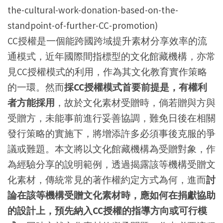
the-cultural-work-donation-based-on-the-
standpoint-of-further-CC-promotion)
CC授權是一個能跨國跨域提升素材分享效率的流
通模式，近年國際間指標型的文化館藏機構，亦常
見CC授權模式的利用，作為其文化教育實作策略
的一環。然而
採CC授權模式首要前提是，有權利
者方能採用
，故於文化素材受贈時，倘若贈與方與
受贈方，未能事前進行妥善協調，難免日後在相關
發行策略的實施下，將增添許多必須事後克服的爭
議或難題。本文將以文化館藏機構為受贈對象，作
為經驗分享的說明範例，透過揭露該等機構受贈文
化素材，傳統常見的著作權約定方式為何，進而
討
論在該等機構受贈文化素材時，應如何在捐獻協助
的設計上，預先納入CC授權的指導方向或可行模