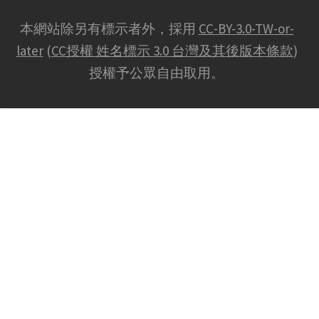
本網站除另有標示者外，採用
CC-BY-3.0-TW-or-
later
(
CC授權 姓名標示 3.0 台灣及其後版本條款
)
授權予公眾自由取用。