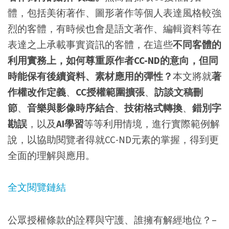
體，包括美術著作、圖形著作等個人表達風格較強
烈的客體，有時候也會是語文著作、編輯資料等在
表達之上承載事實資訊的客體，在這些
不同客體的
利用實務上，如何尊重原作者CC-ND的意向，但同
時能保有後續資料、素材應用的彈性？
本文將就
著
作權改作定義
、
CC授權範圍擴張
、
訪談文稿刪
節
、
音樂與影像時序結合
、
技術格式轉換
、
錯別字
勘誤
，以及
AI學習
等等利用情境，進行實際範例解
說，以協助閱覽者得就CC-ND元素的掌握，得到更
全面的理解與應用。
全文閱覽鏈結
公眾授權條款的詮釋與守護、誰擁有解經地位？–