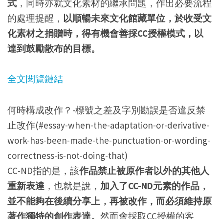
式
，同時亦就文化素材的繼承問題，作出必要流程
的處理提醒，
以順暢未來文化館藏單位，於收受文
化素材之捐贈時，得有機會善採CC授權模式，以
達到鼓勵散布的目標。
全文閱覽鏈結
何時構成改作？-標號之差及字別勘誤是否違反禁
止改作(#essay-when-the-adaptation-or-derivative-
work-has-been-made-the-punctuation-or-wording-
correctness-is-not-doing-that)
CC-ND指的是，該
作品禁止被原作者以外的其他人
重新表達
，也就是說，
加入了CC-ND元素的作品，
並不能夠在後續分享上，再被改作，而必須維持原
著作獨特的創作表達。
然而會採取CC授權的客