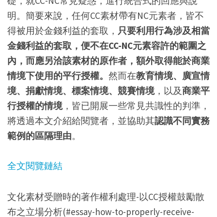
礎，就CC-NC常見疑惑，進行統合式的回應與說
明。簡要來說，任何CC素材帶有NC元素者，皆不
得被用於金錢利益的套取，
只要利用行為涉及相當
金錢利益的套取，便不在CC-NC元素容許的範圍之
內，而應另洽該素材的原作者，額外取得能於商業
情境下使用的平行授權。
然而在
教育情境、廣宣情
境、捐獻情境、標案情境、競賽情境
，以及
商業平
行授權的情境
，皆已開展一些常見共識性的判準，
將透過本文介紹給閱覽者，並協助其
認識不同實務
範例的區隔理由
。
全文閱覽鏈結
文化素材受贈時的著作權利處理-以CC授權鼓勵散
布之立場分析(#essay-how-to-properly-receive-