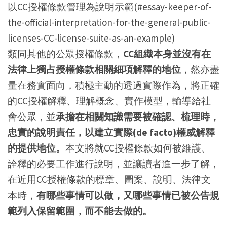
以CC授權條款管理為說明示範(#essay-keeper-of-
the-official-interpretation-for-the-general-public-
licenses-CC-license-suite-as-an-example)
類同其他的公眾授權條款，
CC組織本身並沒有在
法律上獨占授權條款相關細項解釋的地位
，然亦盡
量在務實面向，積極主動的透過實際作為，將正確
的CC授權解釋、理解概念、實作模型，輸導給社
會公眾，並
承擔在相關知識需要被確認、梳理時，
忠實的說明責任，以建立實際(de facto)權威解釋
的提供地位。
本文將就CC授權條款如何被維護、
詮釋的必要工作進行說明，並讓讀者進一步了解，
在近用CC授權條款的標章、圖案、說明、法律文
本時，
有哪些事情可以做，又哪些事情已被公告規
範列入保留範圍，而不能去做的。