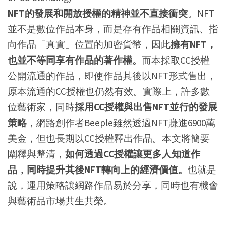
NFT的發展和開放授權的精神並不直接衝突
。NFT
並不是數位作品本身，而是存有作品相關資訊、指
向作品「真實」位置的加密貨幣，因此
擁有NFT，
也並不等同享有作品的著作權。
而本採取CC授權
公開流通的作品，即使作品其後以NFT形式售出，
原本流通的CC授權也仍然有效。實際上，許多數
位藝術家，同時
採用CC授權與出售NFT並行的發展
策略
，網路創作者Beeple雖然透過NFT賺進6900萬
美金，但也長期以CC授權釋出作品。本文將簡要
闡釋與釐清，
如何透過CC授權讓更多人知道作
品，同時提升其後NFT轉向上的經濟價值。
也就是
說，運用策略讓網路作品易於分享，同時也有機會
與藝術品市場共生共榮。