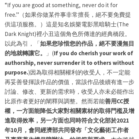
“If you are good at something, never do it for
free.”（如果你做某件事非常擅長，絕不要免費提
供這項服務。）這是知名娛樂電影黑暗騎士(The
Dark Knight)裡小丑這個角色所傳達的經典橋段。
以此為引，「
如果您珍惜您的作品，絕不要漫無目
的地就轉讓它。
」(
If you do cherish your work of
authorship, never surrender it to others without
purpose.
)因為取得相關權利的收受人，不一定能
再妥善發揮該作品的價值，當該作品後續有進一步
討論、修改、更新的需求時，收受人亦未必能作出
比原作者更好的闡釋與調整。然而若能
善用CC授
權，一方面能降低大家對相關素材的取得門檻及增
進取得效率，另一方面也同時符合文化部於2021
年10月，會同經濟部共同發布「文化藝術工作者