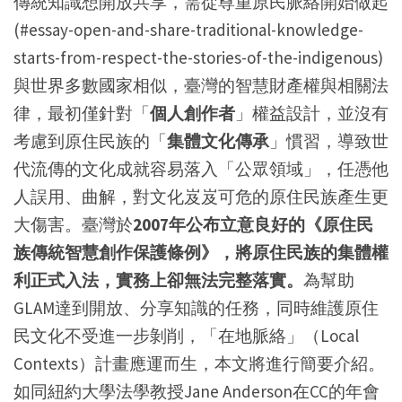
傳統知識想開放共享，需從尊重原民脈絡開始做起
(#essay-open-and-share-traditional-knowledge-
starts-from-respect-the-stories-of-the-indigenous)
與世界多數國家相似，臺灣的智慧財產權與相關法
律，最初僅針對「
個人創作者
」權益設計，並沒有
考慮到原住民族的「
集體文化傳承
」慣習，導致世
代流傳的文化成就容易落入「公眾領域」，任憑他
人誤用、曲解，對文化岌岌可危的原住民族產生更
大傷害。臺灣於
2007年公布立意良好的《原住民
族傳統智慧創作保護條例》，將原住民族的集體權
利正式入法，實務上卻無法完整落實。
為幫助
GLAM達到開放、分享知識的任務，同時維護原住
民文化不受進一步剝削，「在地脈絡」（Local
Contexts）計畫應運而生，本文將進行簡要介紹。
如同紐約大學法學教授Jane Anderson在CC的年會