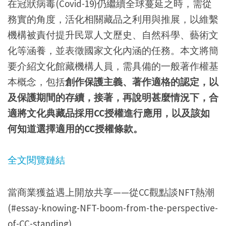
在冠狀病毒(Covid-19)仍繼續全球蔓延之時，需從
務實的角度，活化相關藏品之利用與推展，以維繫
機構被責付提升民眾人文歷史、自然科學、藝術文
化等涵養，並表徵國家文化內涵的任務。本文將簡
要介紹文化館藏機構人員，需具備的一般著作權基
本概念，包括
創作保護主義、著作適格的認定，以
及保護期間的存續，接著，再說明甚麼情況下，合
適將文化典藏品採用CC授權進行應用，以及該如
何知道選擇適用的CC授權條款。
全文閱覽鏈結
當商業獲益遇上開放共享——從CC觀點談NFT熱潮
(#essay-knowing-NFT-boom-from-the-perspective-
of-CC-standing)