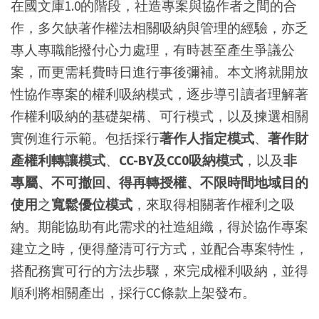
在國文庫1.0的階段，社造專案與協作者之間的合
作，多欠缺著作權法相關吸納與管理的經驗，亦乏
專人專職能撥付心力處理，有時甚至產生爭議公
案，而更需耗費時日進行事後彌補。本文將就開放
性協作專案的權利吸納模式，逐步導引讀者理解著
作權利吸納的基礎架構、可行模式，以及揀選相關
實例進行示範。包括採行
著作人指定模式
、
著作財
產權利轉讓模式
、
CC-BY及CC0吸納模式
，以及
非
專屬、不可撤回、得再轉授權、不限時間地域目的
使用
之
寬鬆優位模式
，來取得相關著作權利之吸
納。期能協助有此需求的社造組織，得於協作專案
建立之時，便得釐清可行方式，並配合專案特性，
搭配務實可行的方法步驟，來完成權利吸納，並得
順利將相關產出，採行CC條款上架發布。